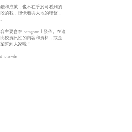
金錢和成就，也不在乎於可看到的
階段的我，憧憬着與大地的聯繫，
妙。
要會在Instagram​上發佈。
在這
些比較資訊性的內容和資料，或是
希望幫到大家啦！
athejanvdm