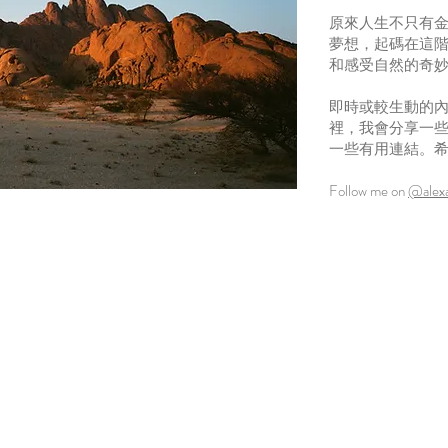
原來人生不只有
夢想，起碼在這
和感受自然的奇
即時或較生動的內容主
裡，我會分享一
一些有用連結。
​
​Follow me on
@alex