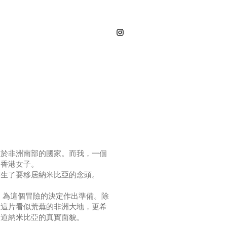
位於非洲南部的國家。而我，一個
的香港女子。
萌生了要移居納米比亞的念頭。
始，為這個冒險的決定作出準備。除
多這片看似荒蕪的非洲大地，更希
知道納米比亞的真實面貌。